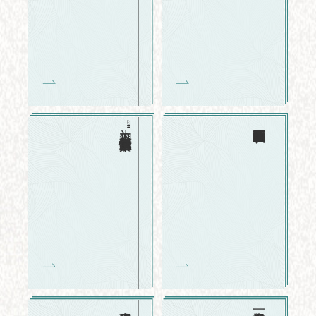
为“五卅”惨案对上海《民国日报》记者的谈话